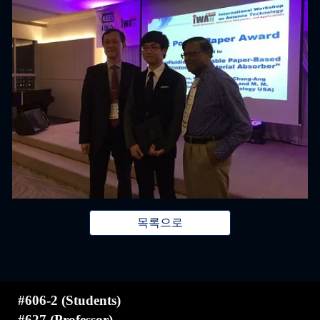
목록으로
#606-2 (Students)
#627 (Professor)