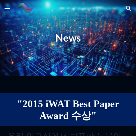
Skip to main content
Skip to navigation
News
"201
5 iWAT Best Paper
Award 수상
"