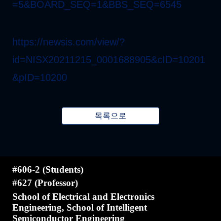
=5&BOARD_SEQ=1&BBS_SEQ=6545
https://newsis.com/view/?
id=NISX20211215_0001688905&cID=10201
&pID=10200
목록으로
#606-2 (Students)
#627 (Professor)
School of Electrical and Electronics
Engineering, School of Intelligent
Semiconductor Engineering